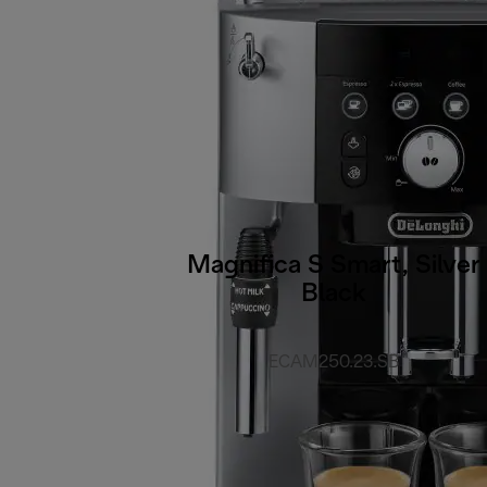
Magnifica S Smart, Silver
Black
ECAM250.23.SB