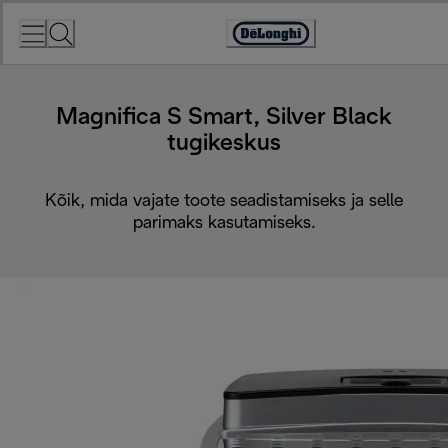
Skip
to
Accessibility
Content
Statement
Magnifica S Smart, Silver Black
tugikeskus
Kõik, mida vajate toote seadistamiseks ja selle
parimaks kasutamiseks.