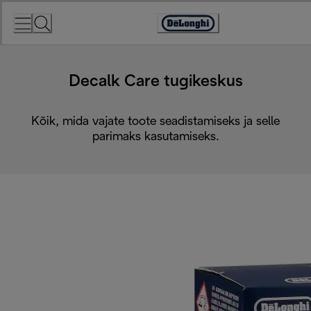
Skip
to
Accessibility
Content
Statement
Decalk Care tugikeskus
Kõik, mida vajate toote seadistamiseks ja selle
parimaks kasutamiseks.