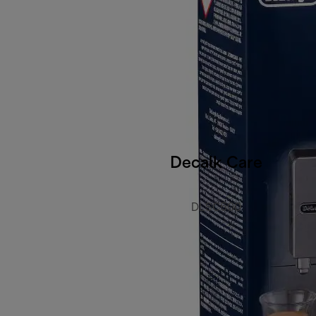
Decalk Care
DLSC500