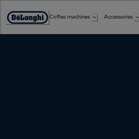
Skip
to
Coffee machines
Accessories
Content
Accessibility
Statement