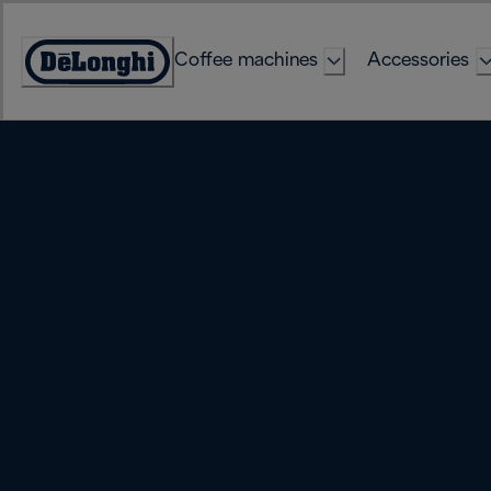
Skip
to
Coffee machines
Accessories
Content
Accessibility
Statement