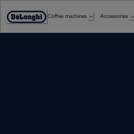
Skip
to
Coffee machines
Accessories
Content
Accessibility
Statement