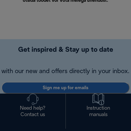
otsida toodet või
Võta meiega ühendust
.
Get inspired & Stay up to date
with our new and offers directly in your inbox.
Sign me up for emails
Need help?
Instruction
Contact us
manuals