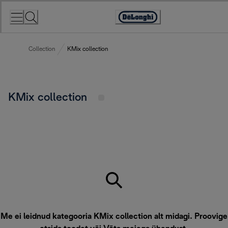
Skip
to
Accessibility
Content
Statement
Collection
KMix collection
KMix collection
Me ei leidnud kategooria KMix collection alt midagi. Proovige