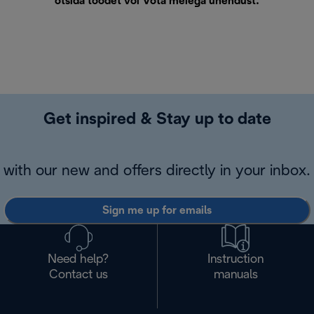
otsida toodet või
Võta meiega ühendust
.
Get inspired & Stay up to date
with our new and offers directly in your inbox.
Sign me up for emails
Need help?
Instruction
Contact us
manuals