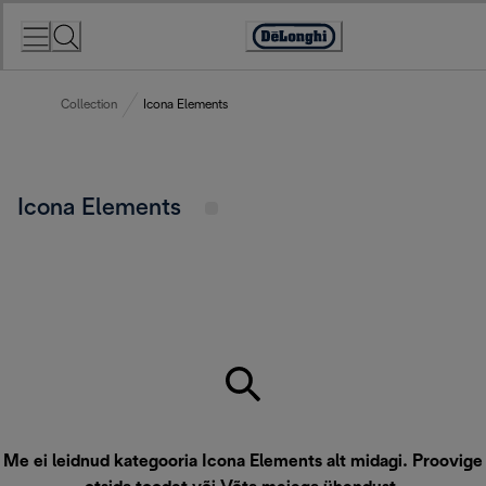
Skip
to
Accessibility
Content
Statement
Collection
Icona Elements
Icona Elements
Me ei leidnud kategooria Icona Elements alt midagi. Proovige