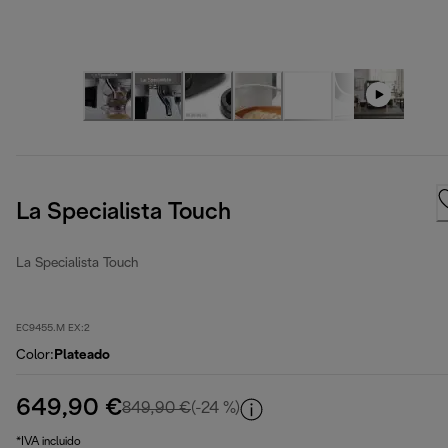
La Specialista Touch
La Specialista Touch
EC9455.M EX:2
Color
:
Plateado
649,90 €
precio original 849,90 €
849,90 €
(-24 %)
*IVA incluido