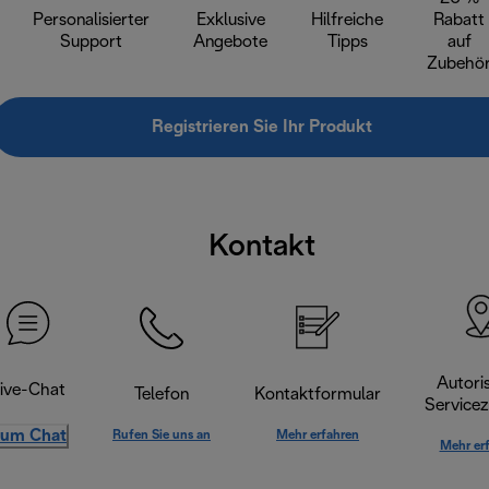
Personalisierter
Exklusive
Hilfreiche
Rabatt
Support
Angebote
Tipps
auf
Zubehö
Registrieren Sie Ihr Produkt
Kontakt
Autoris
ive-Chat
Telefon
Kontaktformular
Servicez
um Chat
Rufen Sie uns an
Mehr erfahren
Mehr er