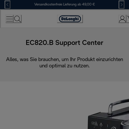
Skip
Versandkostenfreie Lieferung ab 49,00 €
to
Content
Erklärung
zur
Zugänglichkeit
EC820.B Support Center
Alles, was Sie brauchen, um Ihr Produkt einzurichten
und optimal zu nutzen.