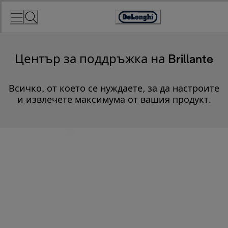
Skip
to
Accessibility
Content
Statement
Център за поддръжка на Brillante
Всичко, от което се нуждаете, за да настроите
и извлечете максимума от вашия продукт.